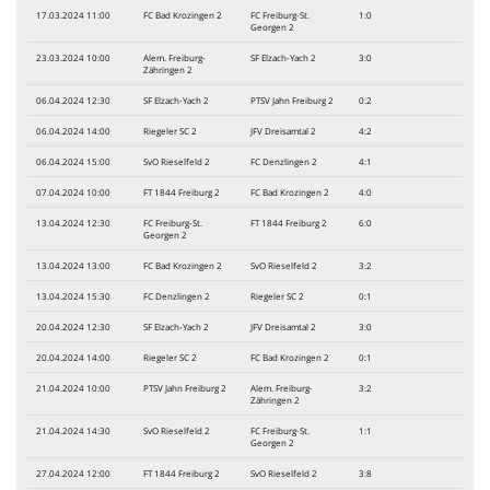
17.03.2024 11:00
FC Bad Krozingen 2
FC Freiburg-St.
1:0
Georgen 2
23.03.2024 10:00
Alem. Freiburg-
SF Elzach-Yach 2
3:0
Zähringen 2
06.04.2024 12:30
SF Elzach-Yach 2
PTSV Jahn Freiburg 2
0:2
06.04.2024 14:00
Riegeler SC 2
JFV Dreisamtal 2
4:2
06.04.2024 15:00
SvO Rieselfeld 2
FC Denzlingen 2
4:1
07.04.2024 10:00
FT 1844 Freiburg 2
FC Bad Krozingen 2
4:0
13.04.2024 12:30
FC Freiburg-St.
FT 1844 Freiburg 2
6:0
Georgen 2
13.04.2024 13:00
FC Bad Krozingen 2
SvO Rieselfeld 2
3:2
13.04.2024 15:30
FC Denzlingen 2
Riegeler SC 2
0:1
20.04.2024 12:30
SF Elzach-Yach 2
JFV Dreisamtal 2
3:0
20.04.2024 14:00
Riegeler SC 2
FC Bad Krozingen 2
0:1
21.04.2024 10:00
PTSV Jahn Freiburg 2
Alem. Freiburg-
3:2
Zähringen 2
21.04.2024 14:30
SvO Rieselfeld 2
FC Freiburg-St.
1:1
Georgen 2
27.04.2024 12:00
FT 1844 Freiburg 2
SvO Rieselfeld 2
3:8