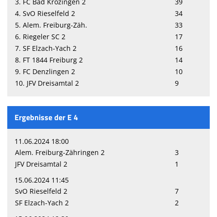
3. FC Bad Krozingen 2
39
4. SvO Rieselfeld 2
34
5. Alem. Freiburg-Zäh.
33
6. Riegeler SC 2
17
7. SF Elzach-Yach 2
16
8. FT 1844 Freiburg 2
14
9. FC Denzlingen 2
10
10. JFV Dreisamtal 2
9
Ergebnisse der E 4
11.06.2024 18:00
Alem. Freiburg-Zähringen 2
3
JFV Dreisamtal 2
1
15.06.2024 11:45
SvO Rieselfeld 2
7
SF Elzach-Yach 2
2