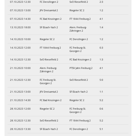
07.10.2023 12:30
FC Denzlingen 2
SvO Rieselfeld 2
2:3
07.10.2023 13:00
JFV Dreisamtal 2
Riegeler SC 2
1:2
07.10.2023 14:30
FC Bad Krozingen 2
FT 1844 Freiburg 2
4:1
13.10.2023 18:00
SF Elzach-Yach 2
Alem. Freiburg-
1:4
Zähringen 2
14.10.2023 10:00
Riegeler SC 2
FC Denzlingen 2
1:2
14.10.2023 12:00
FT 1844 Freiburg 2
FC Freiburg-St.
0:3
Georgen 2
14.10.2023 12:30
SvO Rieselfeld 2
FC Bad Krozingen 2
1:3
21.10.2023 10:00
Alem. Freiburg-
PTSV Jahn Freiburg 2
4:1
Zähringen 2
21.10.2023 12:30
FC Freiburg-St.
SvO Rieselfeld 2
5:0
Georgen 2
21.10.2023 13:00
JFV Dreisamtal 2
SF Elzach-Yach 2
1:1
21.10.2023 14:30
FC Bad Krozingen 2
Riegeler SC 2
5:2
28.10.2023 12:00
Riegeler SC 2
FC Freiburg-St.
0:6
Georgen 2
28.10.2023 12:30
SvO Rieselfeld 2
FT 1844 Freiburg 2
5:2
28.10.2023 13:30
SF Elzach-Yach 2
FC Denzlingen 2
5:1