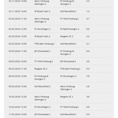
25.11.2023 13:00
Alem. Freiburg-
FC Freiburg-St.
2:3
Zähringen 2
Georgen 2
25.11.2023 14:00
SF Elzach-Yach 2
SvO Rieselfeld 2
1:3
02.03.2024 11:30
Alem. Freiburg-
FT 1844 Freiburg 2
3:1
Zähringen 2
02.03.2024 12:30
FC Denzlingen 2
FC Bad Krozingen 2
0:6
02.03.2024 13:00
SF Elzach-Yach 2
Riegeler SC 2
2:2
03.03.2024 10:00
PTSV Jahn Freiburg 2
SvO Rieselfeld 2
3:1
03.03.2024 11:00
JFV Dreisamtal 2
FC Freiburg-St.
0:4
Georgen 2
09.03.2024 10:00
FT 1844 Freiburg 2
JFV Dreisamtal 2
3:0
09.03.2024 11:30
Riegeler SC 2
PTSV Jahn Freiburg 2
0:3
09.03.2024 12:00
FC Freiburg-St.
FC Denzlingen 2
7:0
Georgen 2
09.03.2024 15:00
SvO Rieselfeld 2
Alem. Freiburg-
2:0
Zähringen 2
16.03.2024 12:30
Alem. Freiburg-
Riegeler SC 2
3:0
Zähringen 2
16.03.2024 12:30
FC Denzlingen 2
FT 1844 Freiburg 2
6:0
17.03.2024 10:00
JFV Dreisamtal 2
SvO Rieselfeld 2
0:4