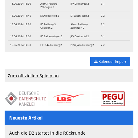
11.06.2024 18:00
Alem. Freiburg-
JFV Dreisamtal 2
3:1
Zähringen 2
15.06.2024 11:45
SvO Rieselfeld 2
SF Elzach-Yach 2
7:2
15.06.2024 12:30
FC Freiburg-St.
Alem. Freiburg-
3:2
Georgen 2
Zähringen 2
15.06.2024 13:00
FC Bad Krozingen 2
JFV Dreisamtal 2
0:1
15.06.2024 14:30
FT 1844 Freiburg 2
PTSV Jahn Freiburg 2
2:2
Kalender Import
Zum offiziellen Spielplan
Neueste Artikel
Auch die D2 startet in die Rückrunde