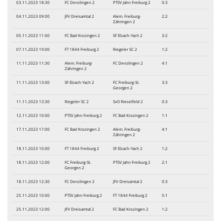
03.11.2023 18:30
FC Denzlingen 2
PTSV Jahn Freiburg 2
0:3
04.11.2023 09:00
JFV Dreisamtal 2
Alem. Freiburg-
2:2
Zähringen 2
05.11.2023 11:00
FC Bad Krozingen 2
SF Elzach-Yach 2
3:2
07.11.2023 19:00
FT 1844 Freiburg 2
Riegeler SC 2
1:2
11.11.2023 11:30
Alem. Freiburg-
FC Denzlingen 2
4:1
Zähringen 2
11.11.2023 13:00
SF Elzach-Yach 2
FC Freiburg-St.
3:3
Georgen 2
11.11.2023 13:30
Riegeler SC 2
SvO Rieselfeld 2
0:3
12.11.2023 10:00
PTSV Jahn Freiburg 2
FC Bad Krozingen 2
1:1
17.11.2023 17:00
FC Bad Krozingen 2
Alem. Freiburg-
4:1
Zähringen 2
18.11.2023 10:00
FT 1844 Freiburg 2
SF Elzach-Yach 2
1:2
18.11.2023 12:00
FC Freiburg-St.
PTSV Jahn Freiburg 2
2:1
Georgen 2
18.11.2023 12:30
FC Denzlingen 2
JFV Dreisamtal 2
0:3
25.11.2023 10:00
PTSV Jahn Freiburg 2
FT 1844 Freiburg 2
5:1
25.11.2023 12:00
JFV Dreisamtal 2
FC Bad Krozingen 2
1:2