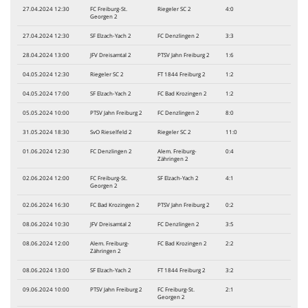
27.04.2024 12:30
FC Freiburg-St.
Riegeler SC 2
4:0
Georgen 2
27.04.2024 12:30
SF Elzach-Yach 2
FC Denzlingen 2
3:3
28.04.2024 13:00
JFV Dreisamtal 2
PTSV Jahn Freiburg 2
1:6
04.05.2024 12:30
Riegeler SC 2
FT 1844 Freiburg 2
1:2
04.05.2024 17:00
SF Elzach-Yach 2
FC Bad Krozingen 2
1:2
05.05.2024 10:00
PTSV Jahn Freiburg 2
FC Denzlingen 2
8:0
31.05.2024 18:30
SvO Rieselfeld 2
Riegeler SC 2
11:0
01.06.2024 12:30
FC Denzlingen 2
Alem. Freiburg-
0:4
Zähringen 2
02.06.2024 12:00
FC Freiburg-St.
SF Elzach-Yach 2
4:1
Georgen 2
02.06.2024 16:30
FC Bad Krozingen 2
PTSV Jahn Freiburg 2
0:2
08.06.2024 10:30
JFV Dreisamtal 2
FC Denzlingen 2
3:5
08.06.2024 12:00
Alem. Freiburg-
FC Bad Krozingen 2
2:2
Zähringen 2
08.06.2024 13:00
SF Elzach-Yach 2
FT 1844 Freiburg 2
3:2
09.06.2024 10:00
PTSV Jahn Freiburg 2
FC Freiburg-St.
2:1
Georgen 2