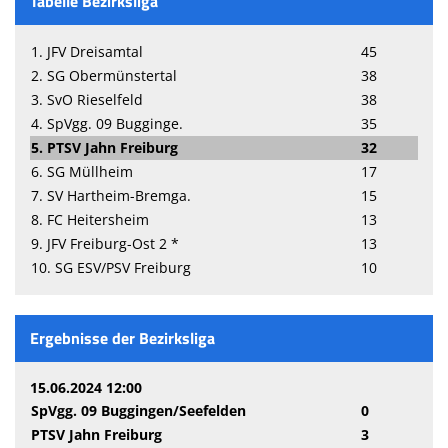
Tabelle Bezirksliga
1. JFV Dreisamtal
45
2. SG Obermünstertal
38
3. SvO Rieselfeld
38
4. SpVgg. 09 Bugginge.
35
5. PTSV Jahn Freiburg
32
6. SG Müllheim
17
7. SV Hartheim-Bremga.
15
8. FC Heitersheim
13
9. JFV Freiburg-Ost 2 *
13
10. SG ESV/PSV Freiburg
10
Ergebnisse der Bezirksliga
15.06.2024 12:00
SpVgg. 09 Buggingen/Seefelden
0
PTSV Jahn Freiburg
3