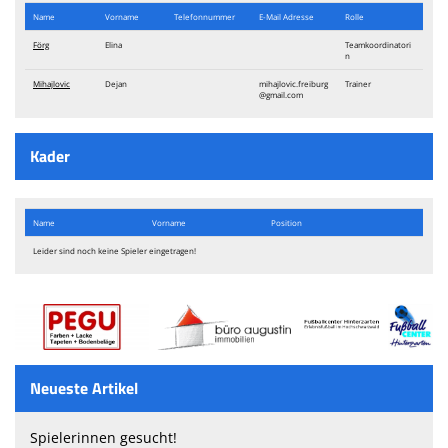
Name
Vorname
Telefon​nummer
E-Mail Adresse
Rolle
Förg
Elina
Teamkoordinatori
n
Mihajlovic
Dejan
mihajlovic.freiburg
Trainer
@gmail.com
Kader
Name
Vorname
Position
Leider sind noch keine Spieler eingetragen!
Neueste Artikel
Spielerinnen gesucht!