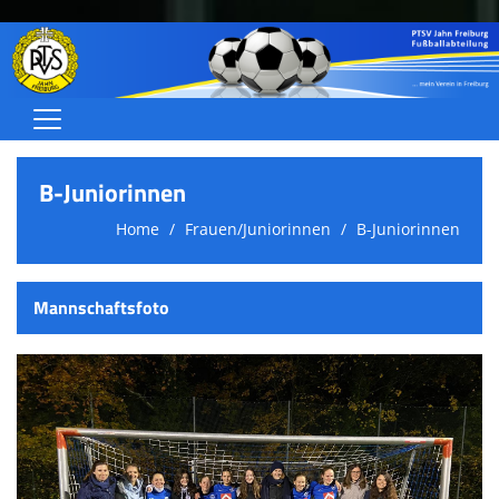
Home
B-Juniorinnen
Herren
Home
Frauen/Juniorinnen
B-Juniorinnen
Frauen/Juniorinnen
Jugend (A-C)
Mannschaftsfoto
Jugend (D-G)
Schiedsrichter
Über uns
Termine/Ergebnisse