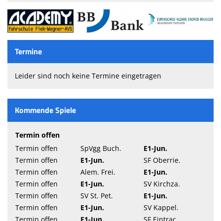
Termine
Leider sind noch keine Termine eingetragen
Kommende Spiele
Termin offen
Termin offen
SpVgg Buch.
E1-Jun.
Termin offen
E1-Jun.
SF Oberrie.
Termin offen
Alem. Frei.
E1-Jun.
Termin offen
E1-Jun.
SV Kirchza.
Termin offen
SV St. Pet.
E1-Jun.
Termin offen
E1-Jun.
SV Kappel.
Termin offen
E1-Jun.
SF Eintrac.