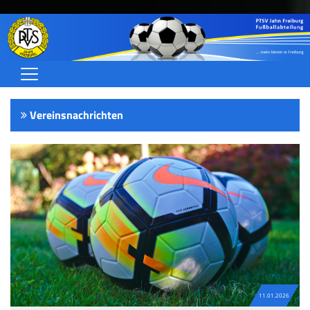
Home
Vereinsnachrichten
Herren
Frauen/Juniorinnen
Jugend (A-C)
Jugend (D-G)
Schiedsrichter
Über uns
11.01.2026
Termine/Ergebnisse