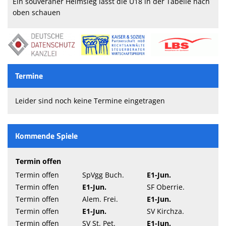
Ein souveräner Heimsieg lässt die U18 in der Tabelle nach
oben schauen
Termine
Leider sind noch keine Termine eingetragen
Kommende Spiele
Termin offen
Termin offen
SpVgg Buch.
E1-Jun.
Termin offen
E1-Jun.
SF Oberrie.
Termin offen
Alem. Frei.
E1-Jun.
Termin offen
E1-Jun.
SV Kirchza.
Termin offen
SV St. Pet.
E1-Jun.