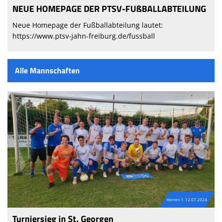
NEUE HOMEPAGE DER PTSV-FUßBALLABTEILUNG
Sponsoren
Neue Homepage der Fußballabteilung lautet:
https://www.ptsv-jahn-freiburg.de/fussball
Passwesen
Alle Mannschaften
Herren 1: 12.07.2024
Turniersieg in St. Georgen