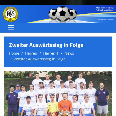
Home
Zweiter Auswärtssieg in Folge
Herren
Home
Herren
Herren 1
News
Zweiter Auswärtssieg in Folge
Frauen/Juniorinnen
Jugend (A-C)
Jugend (D-G)
Schiedsrichter
Über uns
Termine/Ergebnisse