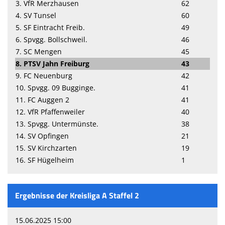
3. VfR Merzhausen
62
4. SV Tunsel
60
5. SF Eintracht Freib.
49
6. Spvgg. Bollschweil.
46
7. SC Mengen
45
8. PTSV Jahn Freiburg
43
9. FC Neuenburg
42
10. Spvgg. 09 Bugginge.
41
11. FC Auggen 2
41
12. VfR Pfaffenweiler
40
13. Spvgg. Untermünste.
38
14. SV Opfingen
21
15. SV Kirchzarten
19
16. SF Hügelheim
1
Ergebnisse der Kreisliga A Staffel 2
15.06.2025 15:00