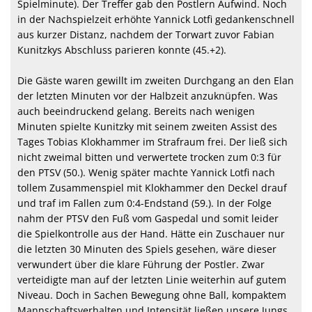
Spielminute). Der Treffer gab den Postlern Aufwind. Noch
in der Nachspielzeit erhöhte Yannick Lotfi gedankenschnell
aus kurzer Distanz, nachdem der Torwart zuvor Fabian
Kunitzkys Abschluss parieren konnte (45.+2).
Die Gäste waren gewillt im zweiten Durchgang an den Elan
der letzten Minuten vor der Halbzeit anzuknüpfen. Was
auch beeindruckend gelang. Bereits nach wenigen
Minuten spielte Kunitzky mit seinem zweiten Assist des
Tages Tobias Klokhammer im Strafraum frei. Der ließ sich
nicht zweimal bitten und verwertete trocken zum 0:3 für
den PTSV (50.). Wenig später machte Yannick Lotfi nach
tollem Zusammenspiel mit Klokhammer den Deckel drauf
und traf im Fallen zum 0:4-Endstand (59.). In der Folge
nahm der PTSV den Fuß vom Gaspedal und somit leider
die Spielkontrolle aus der Hand. Hätte ein Zuschauer nur
die letzten 30 Minuten des Spiels gesehen, wäre dieser
verwundert über die klare Führung der Postler. Zwar
verteidigte man auf der letzten Linie weiterhin auf gutem
Niveau. Doch in Sachen Bewegung ohne Ball, kompaktem
Mannschaftsverhalten und Intensität ließen unsere Jungs