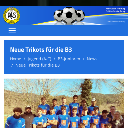
Home
Neue Trikots für die B3
Herren
Home
Jugend (A-C)
B3-Junioren
News
Neue Trikots für die B3
Frauen/Juniorinnen
Jugend (A-C)
Jugend (D-G)
Schiedsrichter
Über uns
Termine/Ergebnisse