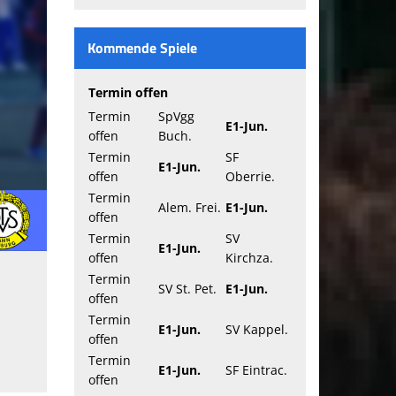
Kommende Spiele
Termin offen
Termin
SpVgg
E1-Jun.
offen
Buch.
Termin
SF
E1-Jun.
offen
Oberrie.
Termin
Alem. Frei.
E1-Jun.
offen
Termin
SV
E1-Jun.
offen
Kirchza.
Termin
SV St. Pet.
E1-Jun.
offen
Termin
E1-Jun.
SV Kappel.
offen
Termin
E1-Jun.
SF Eintrac.
offen