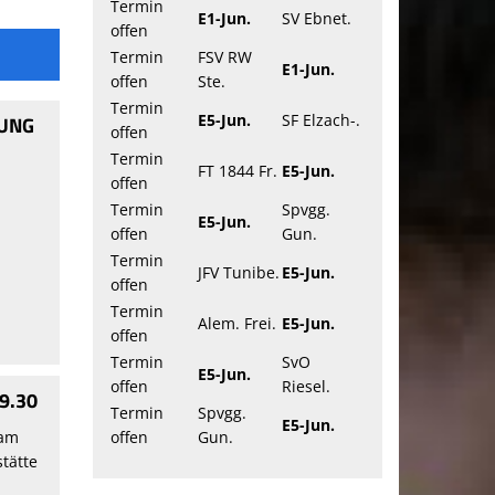
Termin
E1-Jun.
SV Ebnet.
offen
Termin
FSV RW
E1-Jun.
offen
Ste.
Termin
E5-Jun.
SF Elzach-.
LUNG
offen
Termin
FT 1844 Fr.
E5-Jun.
offen
Termin
Spvgg.
E5-Jun.
offen
Gun.
Termin
JFV Tunibe.
E5-Jun.
offen
Termin
Alem. Frei.
E5-Jun.
offen
Termin
SvO
E5-Jun.
offen
Riesel.
9.30
Termin
Spvgg.
E5-Jun.
 am
offen
Gun.
tätte